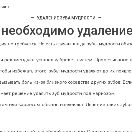
ляют.
УДАЛЕНИЕ ЗУБА МУДРОСТИ
 необходимо удаление
не требуется. Но есть случаи, когда зубы мудрости обяза
ы рекомендуют установку брекет-систем. Прорезывание «
обы избежать этого, зубы мудрости удаляют до их появле
зывать боль из-за близкого соседства других зубов. Если
мает решение удалить зуб мудрости под наркозом.
ом или кариесом, обычно извлекают. Лечение таких зубов
нением местной или общей анестезии. Окончательное реше