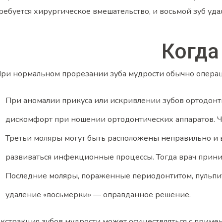
ребуется хирургическое вмешательство, и восьмой зуб уда
Когда
ри нормальном прорезании зуба мудрости обычно операция 
При аномалии прикуса или искривлении зубов ортодонт
дискомфорт при ношении ортодонтических аппаратов. Чт
Третьи моляры могут быть расположены неправильно и вы
развиваться инфекционные процессы. Тогда врач прини
Последние моляры, пораженные периодонтитом, пульпит
удаление «восьмерки» — оправданное решение.
кстракция зубов мудрости может осуществляться с приме