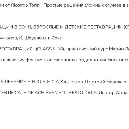
от Riccardo Tonini «Простые решения сложных случаев в энд
РАЦИИ В СОЧИ, ВЗРОСЛЫЕ И ДЕТСКИЕ РЕСТАВРАЦИИ (ОТЕЛ
утюнов, К. Шеуджен, г. Сочи;
ЕСТАВРАЦИЯ» (CLASS III, VI), практический курс Марии Ло
 извлечения фрагментов сломанных эндодонтических инст
ЧЕНИЕ В Н Ю А Н С А Х », лектор Дмитрий Николаев, 
RTIFICATE OF ACHIEVEMENT RESTOLOGIA, Лектор Анна Л