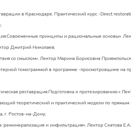
рации в Краснодаре. Практический курс -Direct restorat
;
ия:Совоеменные принципы и рациональные основы». Лектор
ектор Дмитрий Николаев;
твия со смыслом». Лектор Марина Борисовна Приямпольска
ьютерной томограммой в программе -просмотровщике на п
тическая реставрация.Подготовка к протезированию.» Лект
ающий теоретический и практический модели по прямым 
, г. Ростов-на-Дону;
:реминерализация и инфильтрация». Лектор Скатова Е.А., 