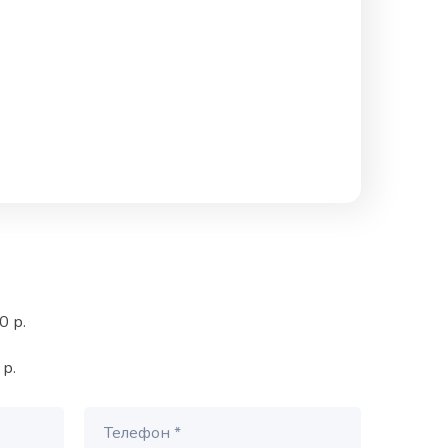
0 р.
 р.