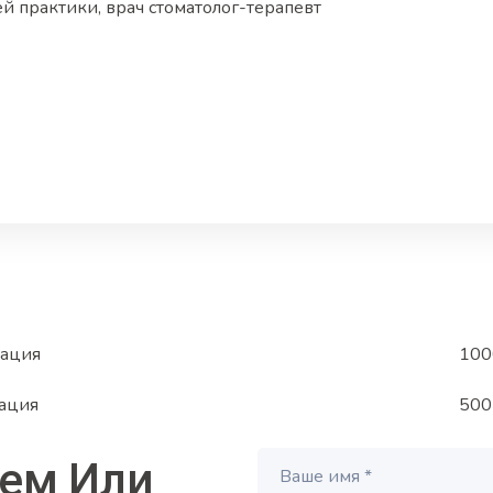
й практики, врач стоматолог-терапевт
тация
100
тация
500
ием
Или