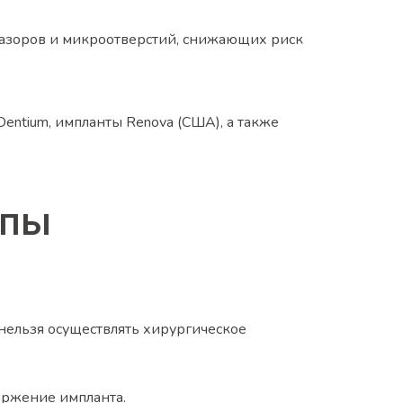
зазоров и микроотверстий, снижающих риск
Dentium, импланты Renova (США), а также
апы
нельзя осуществлять хирургическое
оржение импланта.