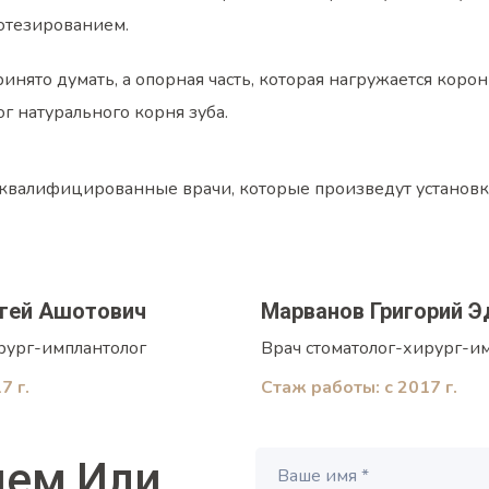
отезированием.
принято думать, а опорная часть, которая нагружается ко
г натурального корня зуба.
 квалифицированные врачи, которые произведут установку 
ргей Ашотович
Марванов Григорий Э
рург-имплантолог
Врач стоматолог-хирург-и
7 г.
Стаж работы: с 2017 г.
ием
Или