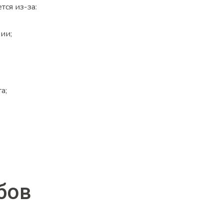
ся из-за:
ии;
а;
бов