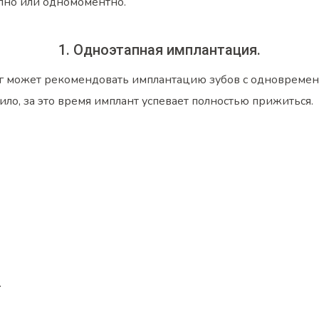
пно или одномоментно.
1. Одноэтапная имплантация.
ог может рекомендовать имплантацию зубов с одновреме
вило, за это время имплант успевает полностью прижиться.
.