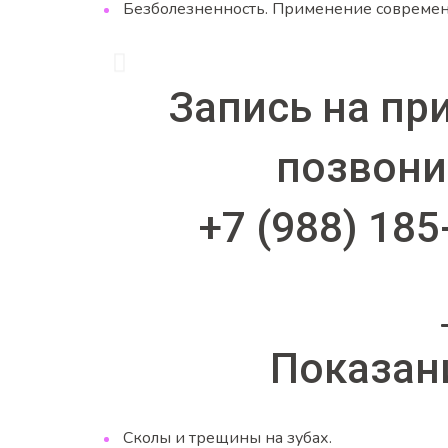
Безболезненность. Применение современ
Запись на пр
позвони
+7 (988) 185
Показан
Сколы и трещины на зубах.