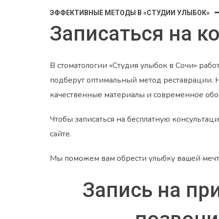
ЭФФЕКТИВНЫЕ МЕТОДЫ В «СТУДИИ УЛЫБОК»
Записаться на к
В стоматологии «Студия улыбок в Сочи» рабо
подберут оптимальный метод реставрации. 
качественные материалы и современное обо
Чтобы записаться на бесплатную консультаци
сайте.
Мы поможем вам обрести улыбку вашей мечт
Запись на пр