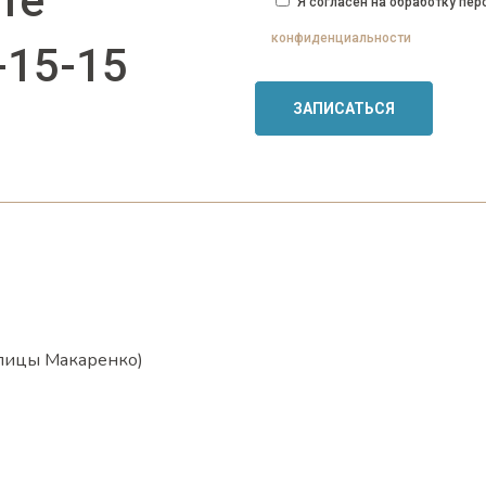
те
Я согласен на обработку пе
конфиденциальности
-15-15
 улицы Макаренко)