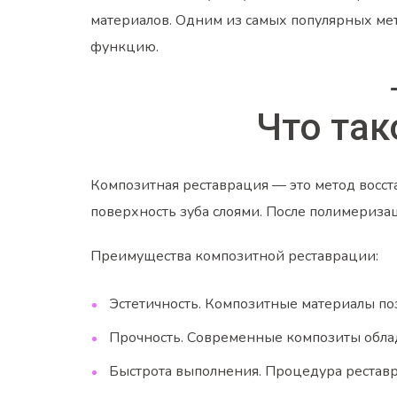
материалов. Одним из самых популярных мет
функцию.
Что так
Композитная реставрация — это метод восс
поверхность зуба слоями. После полимериза
Преимущества композитной реставрации:
Эстетичность. Композитные материалы по
Прочность. Современные композиты обла
Быстрота выполнения. Процедура реставра