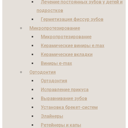
Лечение постоянных зубов у детей и
подростков
Герметизация фиссур зубов
Микропротезирование
Микропротезирование
Керамические виниры e.max
Керамические вкладки
Виниры e-max
Ортодонтия
Ортодонтия
Исправление прикуса
Выравнивание зубов
Установка брекет-систем
Элайнеры
Ретейнеры и капы