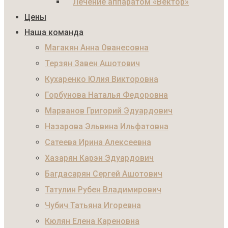
Лечение аппаратом «Вектор»
Цены
Наша команда
Магакян Анна Ованесовна
Терзян Завен Ашотович
Кухаренко Юлия Викторовна
Горбунова Наталья Федоровна
Марванов Григорий Эдуардович
Назарова Эльвина Ильфатовна
Сатеева Ирина Алексеевна
Хазарян Карэн Эдуардович
Багдасарян Сергей Ашотович
Татулин Рубен Владимирович
Чубич Татьяна Игоревна
Кюлян Елена Кареновна