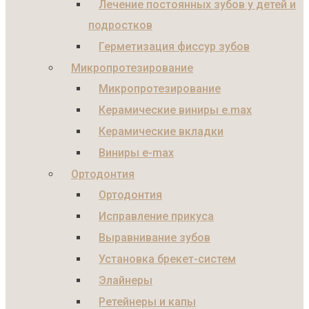
Лечение постоянных зубов у детей и
подростков
Герметизация фиссур зубов
Микропротезирование
Микропротезирование
Керамические виниры e.max
Керамические вкладки
Виниры e-max
Ортодонтия
Ортодонтия
Исправление прикуса
Выравнивание зубов
Установка брекет-систем
Элайнеры
Ретейнеры и капы