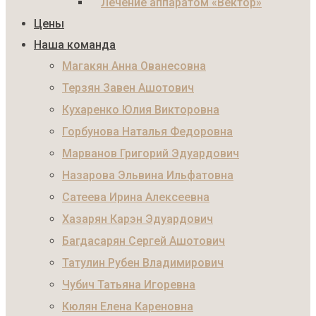
Лечение аппаратом «Вектор»
Цены
Наша команда
Магакян Анна Ованесовна
Терзян Завен Ашотович
Кухаренко Юлия Викторовна
Горбунова Наталья Федоровна
Марванов Григорий Эдуардович
Назарова Эльвина Ильфатовна
Сатеева Ирина Алексеевна
Хазарян Карэн Эдуардович
Багдасарян Сергей Ашотович
Татулин Рубен Владимирович
Чубич Татьяна Игоревна
Кюлян Елена Кареновна