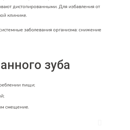
зывают дистопированными. Для избавления от
ной клинике.
 системные заболевания организма: снижение
анного зуба
треблении пищи;
й;
ым смещение.